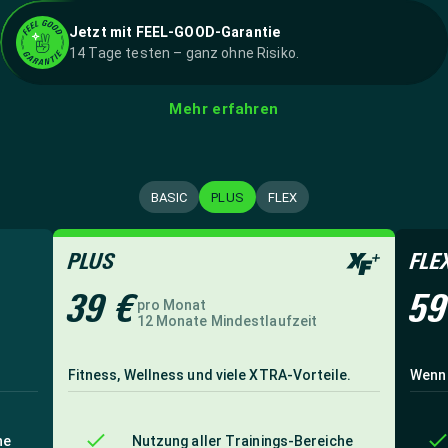
Jetzt mit FEEL-GOOD-Garantie
14 Tage testen – ganz ohne Risiko.
Mehr erfahren
BASIC
PLUS
FLEX
PLUS
FLE
39 €
59
pro Monat
12 Monate Mindestlaufzeit
Fitness, Wellness und viele XTRA-Vorteile.
Wenn 
he
Nutzung aller Trainings-Bereiche